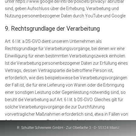
unter https://www.google.de/intl/de/policies/privacy/ abrufbar
sind, geben Aufschluss über die Erhebung, Verarbeitung und
Nutzung personenbezogener Daten durch YouTube und Google.
9. Rechtsgrundlage der Verarbeitung
Art. 6 I lit. a DS-GVO dient unserem Unternehmen als
Rechtsgrundlage für Verarbeitungsvorgänge, bei denen wir eine
Einwilligung für einen bestimmten Verarbeitungszweck einholen.
Ist die Verarbeitung personenbezogener Daten zur Erfüllung eines
Vertrags, dessen Vertragspartei die betroffene Person ist,
erforderlich, wie dies beispielsweise bei Verarbeitungsvorgängen
der Fall ist, die für eine Lieferung von Waren oder die Erbringung
einer sonstigen Leistung oder Gegenleistung notwendig sind, so
beruht die Verarbeitung auf Art. 6 I lit. b DS-GVO. Gleiches gilt für
solche Verarbeitungsvorgänge die zur Durchführung
vorvertraglicher Maßnahmen erforderlich sind, etwa in Fällen von
Anfragen zur unseren Produkten oder Leistungen. Unterliegt unser
R. Schütter Schreinerei GmbH - Zur Oberlache 3 - D- 55124 Mainz
Unternehmen einer rechtlichen Verpflichtung durch welche eine